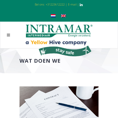
Bel ons:
+31223612222
|
E-mail
|
WAT DOEN WE