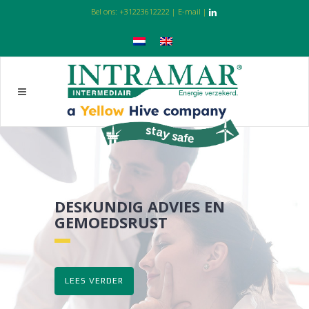
Bel ons:
+31223612222
|
E-mail
|
DESKUNDIG ADVIES EN
GEMOEDSRUST
LEES VERDER