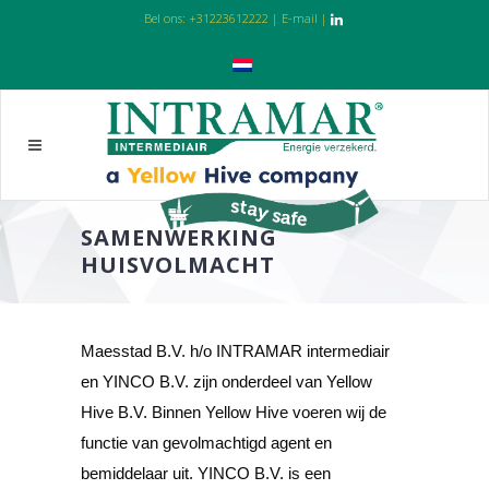
Bel ons:
+31223612222
|
E-mail
|
SAMENWERKING
HUISVOLMACHT
Maesstad B.V. h/o INTRAMAR intermediair
en YINCO B.V. zijn onderdeel van Yellow
Hive B.V. Binnen Yellow Hive voeren wij de
functie van gevolmachtigd agent en
bemiddelaar uit. YINCO B.V. is een